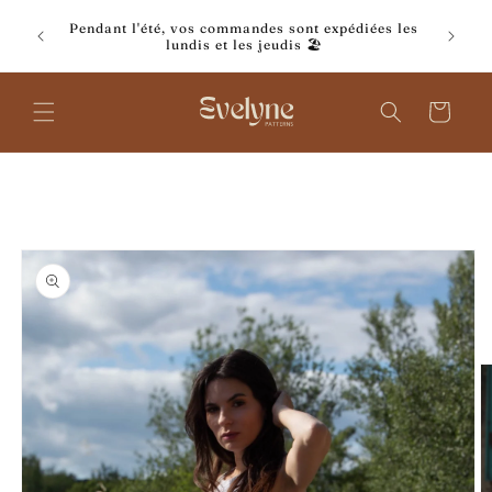
et
Bénéfici
passer
 7 jours
Pendant l'été, vos commandes sont expédiées les
70€ d'ach
au
lundis et les jeudis 🏖️
contenu
Panier
Passer aux
informations
produits