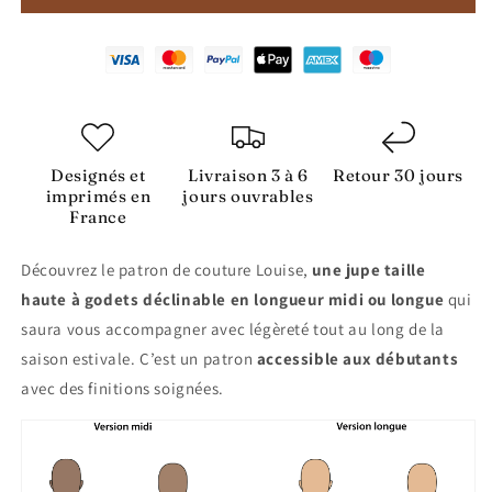
Patron
Patron
de
de
couture
couture
:
:
la
la
jupe
jupe
Louise
Louise
Designés et
Livraison 3 à 6
Retour 30 jours
imprimés en
jours ouvrables
France
Découvrez le patron de couture Louise,
une jupe taille
haute à godets déclinable en longueur midi ou longue
qui
saura vous accompagner avec légèreté tout au long de la
saison estivale. C’est un patron
accessible aux débutants
avec des finitions soignées.