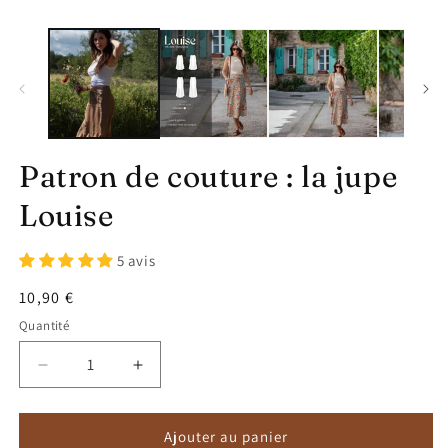
1
dans
une
fenêtre
modale
Patron de couture : la jupe
Louise
5 avis
Prix
10,90 €
habituel
Quantité
Réduire
Augmenter
la
la
quantité
quantité
de
de
Ajouter au panier