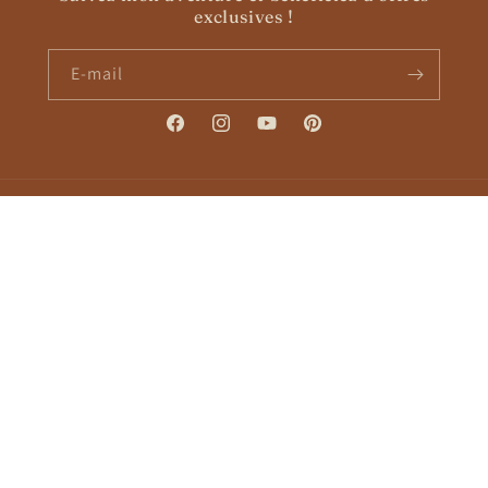
exclusives !
E-mail
Facebook
Instagram
YouTube
Pinterest
Pays/région
Langue
France | EUR €
Français
Moyens
de
paiement
Ajouter au panier
© 2026,
Evelyne Patterns
Politique de remboursement
Politique de confidentialité
Conditions d’utilisation
Coordonnées
Conditions générales de vente
Mentions légales